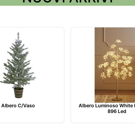
ri qui le nostre pro
Albero C/Vaso
Albero Luminoso White 
896 Led