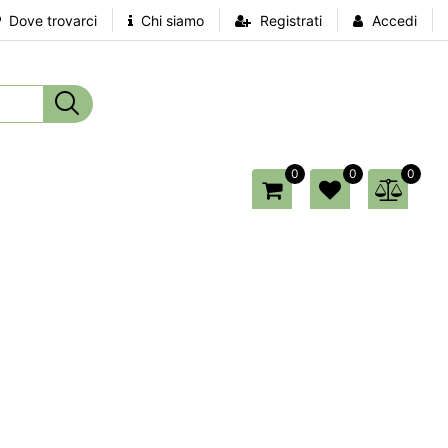
Dove trovarci
Chi siamo
Registrati
Accedi
0
0
0