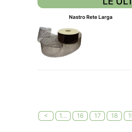
LE UL
Nastro Rete Larga
<
1...
16
17
18
1