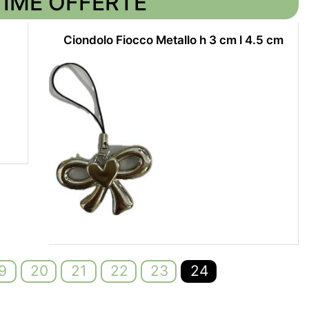
TIME OFFERTE
Ciondolo Fiocco Metallo h 3 cm l 4.5 cm
9
20
21
22
23
24