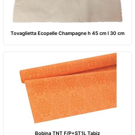
Tovaglietta Ecopelle Champagne h 45 cm l 30 cm
Bobina TNT F/P+ST1L Tabiz