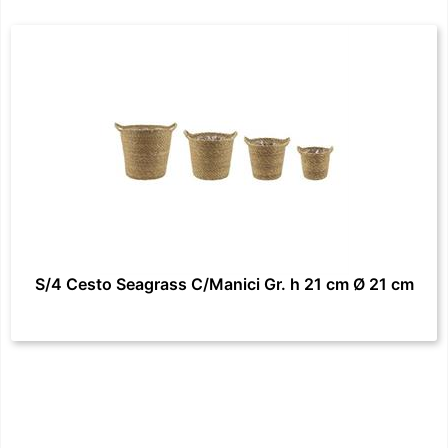
S/4 Cesto Seagrass C/Manici Gr. h 21 cm Ø 21 cm