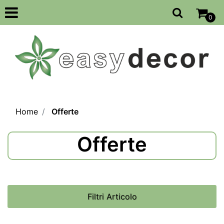
Open
0
Home
Offerte
Offerte
Filtri Articolo