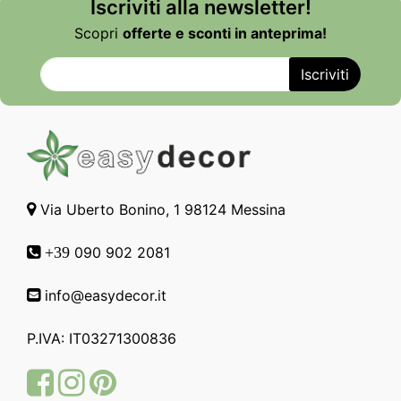
Iscriviti alla newsletter!
Scopri
offerte e sconti in anteprima!
Via Uberto Bonino, 1 98124 Messina
090 902 2081
+39
info@easydecor.it
P.IVA: IT03271300836
Facebook
Instagram
Pinterest