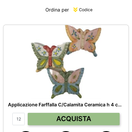
Ordina per
Applicazione Farffalla C/Calamita Ceramica h 4 cm l 5.5 cm
Quantità
ACQUISTA