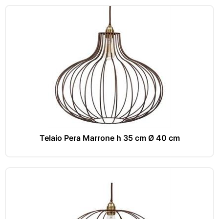
Telaio Pera Marrone h 35 cm Ø 40 cm