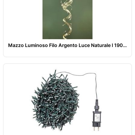
Mazzo Luminoso Filo Argento Luce Naturale l 190 cm 360 Led