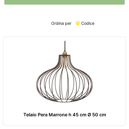
Ordina per
Telaio Pera Marrone h 45 cm Ø 50 cm