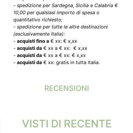
-
spedizione per Sardegna, Sicilia e Calabria €
10,00 per qualsiasi importo di spesa o
quantitativo richiesto;
-
spedizione per tutte le altre destinazioni
(esclusivamente Italia):
-
acquisti fino a
€ xx: € x,xx
-
acquisti da
€ xx a € xx: € x,xx
-
acquisti da
€ xx a € xx: € x,xx
-
acquisti da
€ xx: gratis in tutta Italia.
RECENSIONI
VISTI DI RECENTE