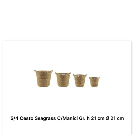
S/4 Cesto Seagrass C/Manici Gr. h 21 cm Ø 21 cm