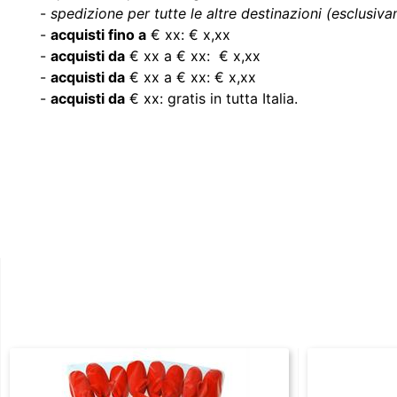
-
spedizione per tutte le altre destinazioni (esclusivam
-
acquisti fino a
€ xx: € x,xx
-
acquisti da
€ xx a € xx: € x,xx
-
acquisti da
€ xx a € xx: € x,xx
-
acquisti da
€ xx: gratis in tutta Italia.