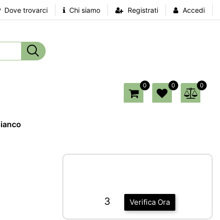
Dove trovarci
Chi siamo
Registrati
Accedi
0
0
0
Bianco
3
Verifica Ora