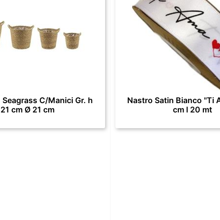
 Seagrass C/Manici Gr. h
Nastro Satin Bianco "Ti 
21 cm Ø 21 cm
cm l 20 mt