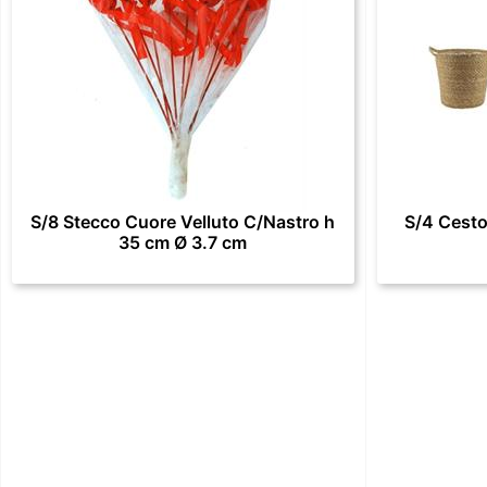
S/8 Stecco Cuore Velluto C/Nastro h
S/4 Cesto
35 cm Ø 3.7 cm