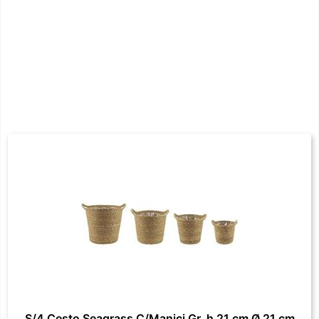
S/4 Cesto Seagrass C/Manici Gr. h 21 cm Ø 21 cm