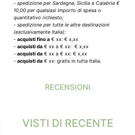
-
spedizione per Sardegna, Sicilia e Calabria €
10,00 per qualsiasi importo di spesa o
quantitativo richiesto;
-
spedizione per tutte le altre destinazioni
(esclusivamente Italia):
-
acquisti fino a
€ xx: € x,xx
-
acquisti da
€ xx a € xx: € x,xx
-
acquisti da
€ xx a € xx: € x,xx
-
acquisti da
€ xx: gratis in tutta Italia.
RECENSIONI
VISTI DI RECENTE