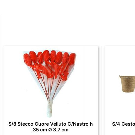
S/8 Stecco Cuore Velluto C/Nastro h
S/4 Cesto
35 cm Ø 3.7 cm