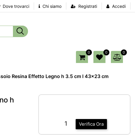
Dove trovarci
Chi siamo
Registrati
Accedi
0
0
0
soio Resina Effetto Legno h 3.5 cm l 43x23 cm
no h
1
Verifica Ora