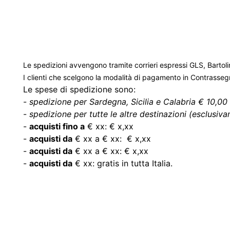
Le spedizioni avvengono tramite corrieri espressi GLS, Bartoli
I clienti che scelgono la modalità di pagamento in Contrasse
Le spese di spedizione sono:
-
spedizione per Sardegna, Sicilia e Calabria € 10,00 
-
spedizione per tutte le altre destinazioni (esclusivam
-
acquisti fino a
€ xx: € x,xx
-
acquisti da
€ xx a € xx: € x,xx
-
acquisti da
€ xx a € xx: € x,xx
-
acquisti da
€ xx: gratis in tutta Italia.