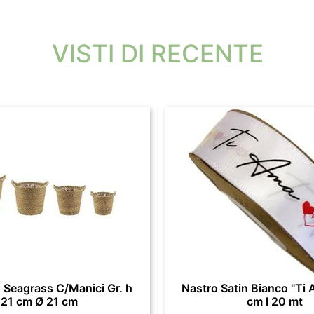
VISTI DI RECENTE
 Seagrass C/Manici Gr. h
Nastro Satin Bianco "Ti 
21 cm Ø 21 cm
cm l 20 mt