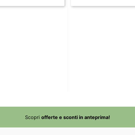
Scopri
offerte e sconti in anteprima!