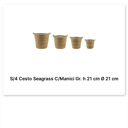
S/4 Cesto Seagrass C/Manici Gr. h 21 cm Ø 21 cm