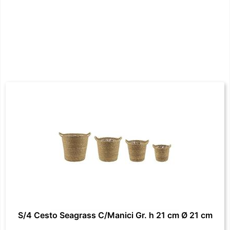
S/4 Cesto Seagrass C/Manici Gr. h 21 cm Ø 21 cm