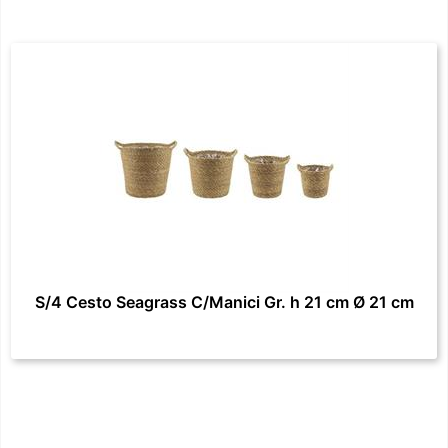
S/4 Cesto Seagrass C/Manici Gr. h 21 cm Ø 21 cm