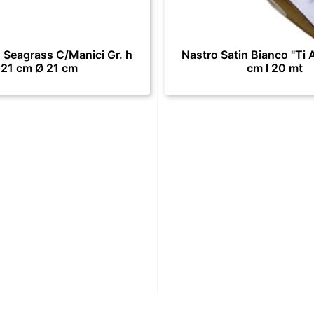
 Seagrass C/Manici Gr. h
Nastro Satin Bianco "Ti 
21 cm Ø 21 cm
cm l 20 mt