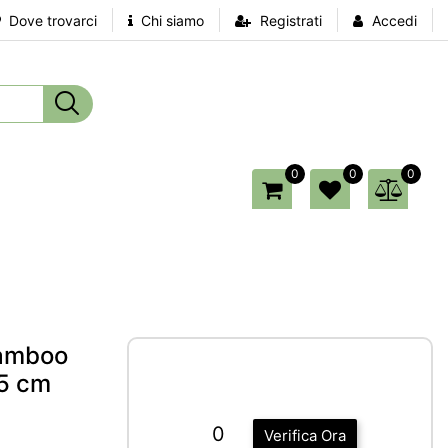
Dove trovarci
Chi siamo
Registrati
Accedi
0
0
0
Bamboo
.5 cm
0
Verifica Ora