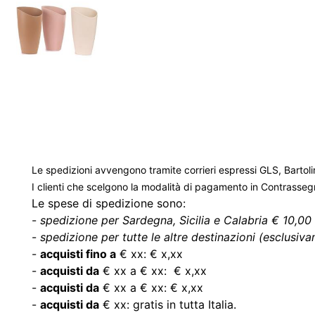
Le spedizioni avvengono tramite corrieri espressi GLS, Bartoli
I clienti che scelgono la modalità di pagamento in Contrasse
Le spese di spedizione sono:
-
spedizione per Sardegna, Sicilia e Calabria € 10,00 
-
spedizione per tutte le altre destinazioni (esclusivam
-
acquisti fino a
€ xx: € x,xx
-
acquisti da
€ xx a € xx: € x,xx
-
acquisti da
€ xx a € xx: € x,xx
-
acquisti da
€ xx: gratis in tutta Italia.