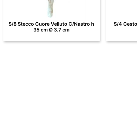
S/8 Stecco Cuore Velluto C/Nastro h
S/4 Cesto
35 cm Ø 3.7 cm