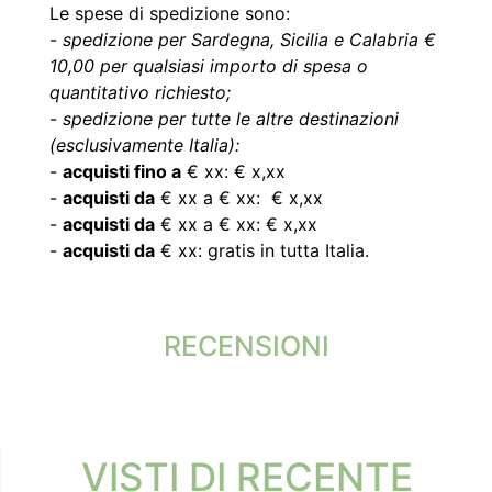
Le spese di spedizione sono:
-
spedizione per Sardegna, Sicilia e Calabria €
10,00 per qualsiasi importo di spesa o
quantitativo richiesto;
-
spedizione per tutte le altre destinazioni
(esclusivamente Italia):
-
acquisti fino a
€ xx: € x,xx
-
acquisti da
€ xx a € xx: € x,xx
-
acquisti da
€ xx a € xx: € x,xx
-
acquisti da
€ xx: gratis in tutta Italia.
RECENSIONI
VISTI DI RECENTE