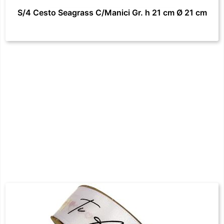
S/4 Cesto Seagrass C/Manici Gr. h 21 cm Ø 21 cm