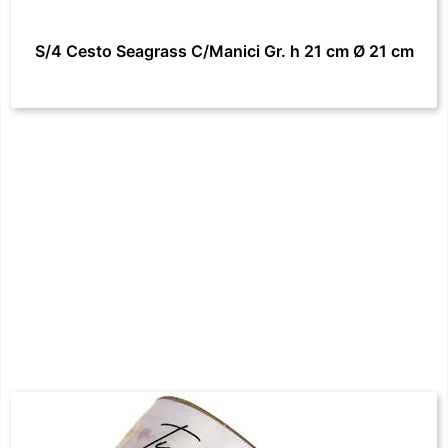
S/4 Cesto Seagrass C/Manici Gr. h 21 cm Ø 21 cm