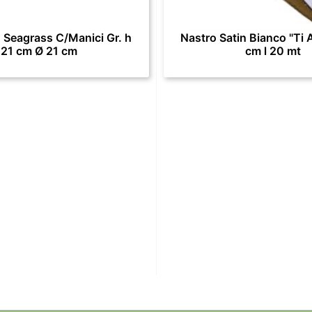
 Seagrass C/Manici Gr. h
Nastro Satin Bianco "Ti 
21 cm Ø 21 cm
cm l 20 mt