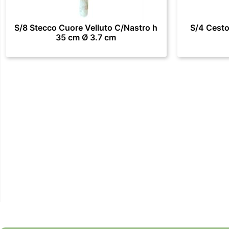
S/8 Stecco Cuore Velluto C/Nastro h
S/4 Cesto
35 cm Ø 3.7 cm