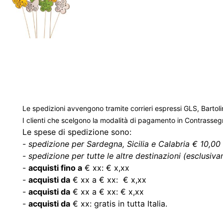
Le spedizioni avvengono tramite corrieri espressi GLS, Bartoli
I clienti che scelgono la modalità di pagamento in Contrasse
Le spese di spedizione sono:
-
spedizione per Sardegna, Sicilia e Calabria € 10,00 
-
spedizione per tutte le altre destinazioni (esclusivam
-
acquisti fino a
€ xx: € x,xx
-
acquisti da
€ xx a € xx: € x,xx
-
acquisti da
€ xx a € xx: € x,xx
-
acquisti da
€ xx: gratis in tutta Italia.