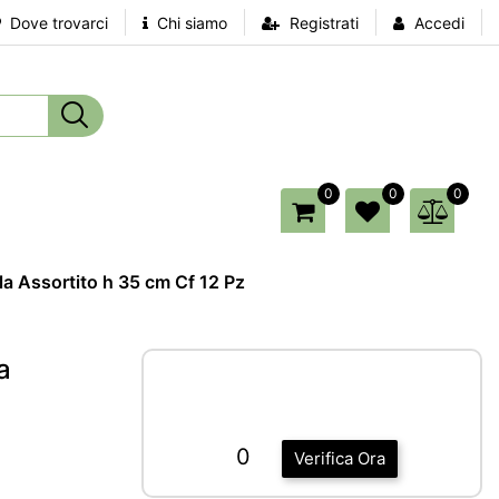
Dove trovarci
Chi siamo
Registrati
Accedi
0
0
0
la Assortito h 35 cm Cf 12 Pz
a
0
Verifica Ora