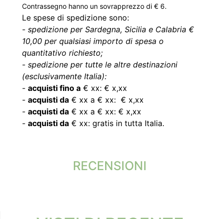
Contrassegno hanno un sovrapprezzo di € 6.
Le spese di spedizione sono:
-
spedizione per Sardegna, Sicilia e Calabria €
10,00 per qualsiasi importo di spesa o
quantitativo richiesto;
-
spedizione per tutte le altre destinazioni
(esclusivamente Italia):
-
acquisti fino a
€ xx: € x,xx
-
acquisti da
€ xx a € xx: € x,xx
-
acquisti da
€ xx a € xx: € x,xx
-
acquisti da
€ xx: gratis in tutta Italia.
RECENSIONI