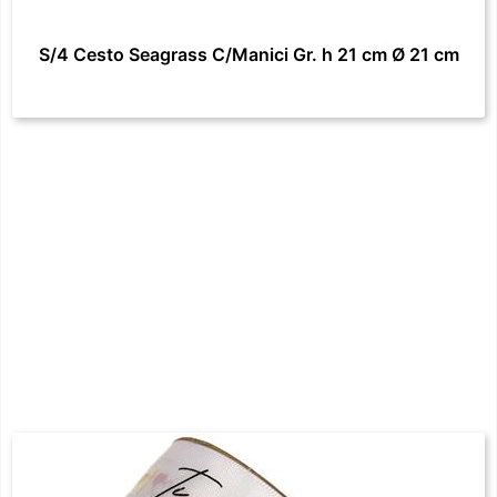
S/4 Cesto Seagrass C/Manici Gr. h 21 cm Ø 21 cm