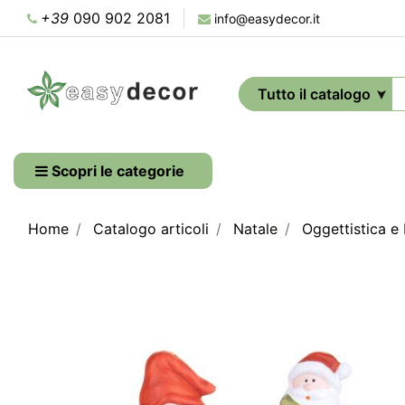
+39
090 902 2081
info@easydecor.it
Scopri le categorie
Home
Catalogo articoli
Natale
Oggettistica e