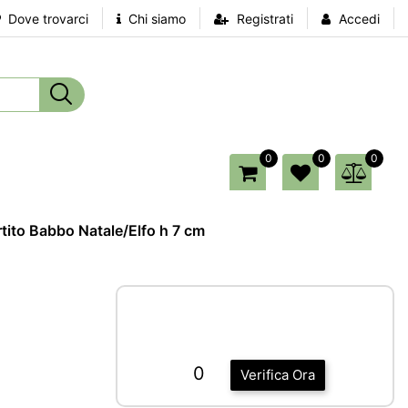
Dove trovarci
Chi siamo
Registrati
Accedi
0
0
0
tito Babbo Natale/Elfo h 7 cm
0
Verifica Ora