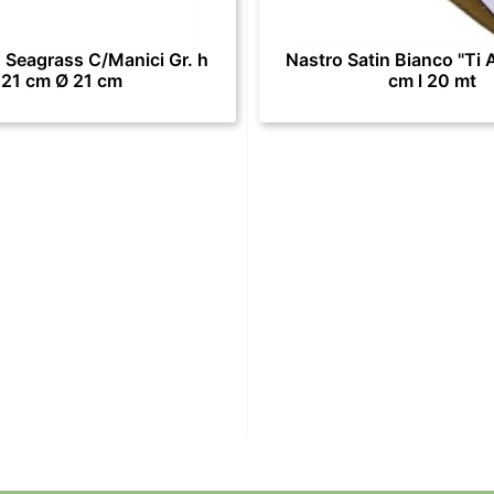
 Seagrass C/Manici Gr. h
Nastro Satin Bianco "Ti 
21 cm Ø 21 cm
cm l 20 mt