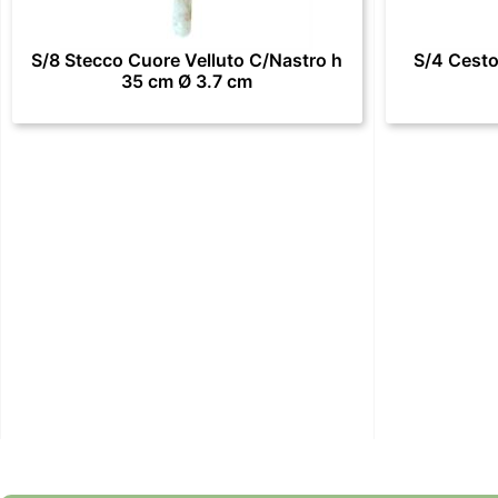
S/8 Stecco Cuore Velluto C/Nastro h
S/4 Cesto
35 cm Ø 3.7 cm