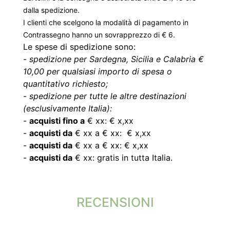
dalla spedizione.
I clienti che scelgono la modalità di pagamento in
Contrassegno hanno un sovrapprezzo di € 6.
Le spese di spedizione sono:
-
spedizione per Sardegna, Sicilia e Calabria €
10,00 per qualsiasi importo di spesa o
quantitativo richiesto;
-
spedizione per tutte le altre destinazioni
(esclusivamente Italia):
-
acquisti fino a
€ xx: € x,xx
-
acquisti da
€ xx a € xx: € x,xx
-
acquisti da
€ xx a € xx: € x,xx
-
acquisti da
€ xx: gratis in tutta Italia.
RECENSIONI