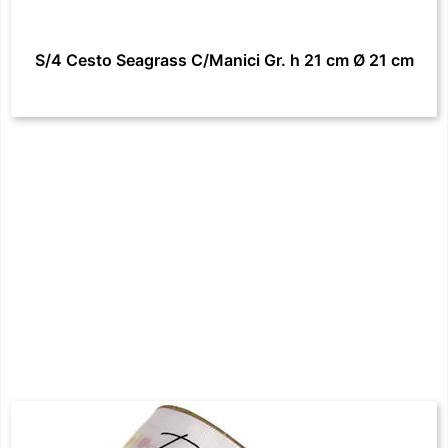
S/4 Cesto Seagrass C/Manici Gr. h 21 cm Ø 21 cm