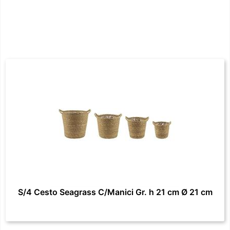
S/4 Cesto Seagrass C/Manici Gr. h 21 cm Ø 21 cm