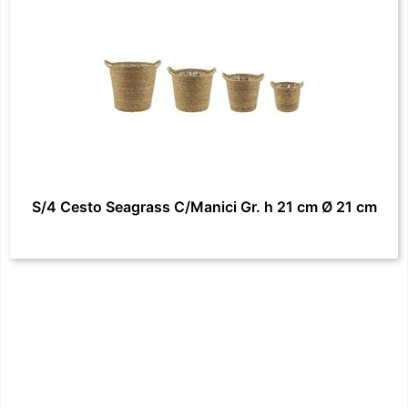
S/4 Cesto Seagrass C/Manici Gr. h 21 cm Ø 21 cm