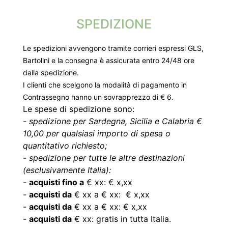
SPEDIZIONE
Le spedizioni avvengono tramite corrieri espressi GLS,
Bartolini e la consegna è assicurata entro 24/48 ore
dalla spedizione.
I clienti che scelgono la modalità di pagamento in
Contrassegno hanno un sovrapprezzo di € 6.
Le spese di spedizione sono:
-
spedizione per Sardegna, Sicilia e Calabria €
10,00 per qualsiasi importo di spesa o
quantitativo richiesto;
-
spedizione per tutte le altre destinazioni
(esclusivamente Italia):
-
acquisti fino a
€ xx: € x,xx
-
acquisti da
€ xx a € xx: € x,xx
-
acquisti da
€ xx a € xx: € x,xx
-
acquisti da
€ xx: gratis in tutta Italia.