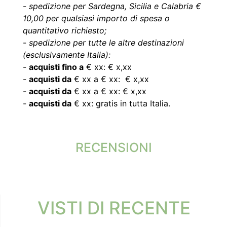
-
spedizione per Sardegna, Sicilia e Calabria €
10,00 per qualsiasi importo di spesa o
quantitativo richiesto;
-
spedizione per tutte le altre destinazioni
(esclusivamente Italia):
-
acquisti fino a
€ xx: € x,xx
-
acquisti da
€ xx a € xx: € x,xx
-
acquisti da
€ xx a € xx: € x,xx
-
acquisti da
€ xx: gratis in tutta Italia.
RECENSIONI
VISTI DI RECENTE