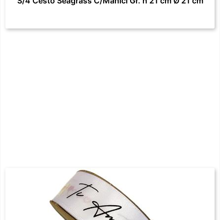
S/4 Cesto Seagrass C/Manici Gr. h 21 cm Ø 21 cm