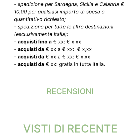
-
spedizione per Sardegna, Sicilia e Calabria €
10,00 per qualsiasi importo di spesa o
quantitativo richiesto;
-
spedizione per tutte le altre destinazioni
(esclusivamente Italia):
-
acquisti fino a
€ xx: € x,xx
-
acquisti da
€ xx a € xx: € x,xx
-
acquisti da
€ xx a € xx: € x,xx
-
acquisti da
€ xx: gratis in tutta Italia.
RECENSIONI
VISTI DI RECENTE