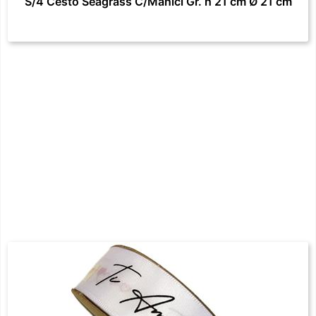
S/4 Cesto Seagrass C/Manici Gr. h 21 cm Ø 21 cm