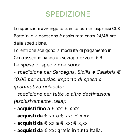
SPEDIZIONE
Le spedizioni avvengono tramite corrieri espressi GLS,
Bartolini e la consegna è assicurata entro 24/48 ore
dalla spedizione.
I clienti che scelgono la modalità di pagamento in
Contrassegno hanno un sovrapprezzo di € 6.
Le spese di spedizione sono:
-
spedizione per Sardegna, Sicilia e Calabria €
10,00 per qualsiasi importo di spesa o
quantitativo richiesto;
-
spedizione per tutte le altre destinazioni
(esclusivamente Italia):
-
acquisti fino a
€ xx: € x,xx
-
acquisti da
€ xx a € xx: € x,xx
-
acquisti da
€ xx a € xx: € x,xx
-
acquisti da
€ xx: gratis in tutta Italia.