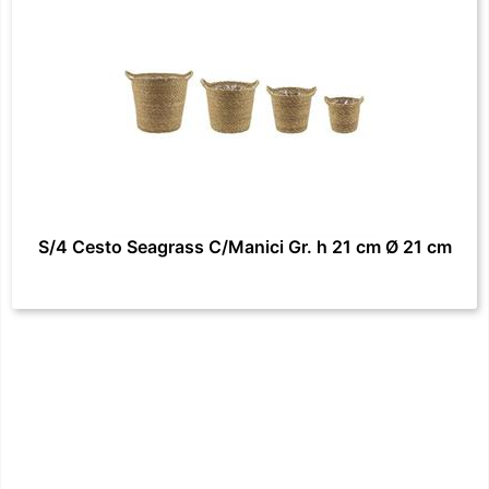
S/4 Cesto Seagrass C/Manici Gr. h 21 cm Ø 21 cm