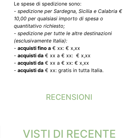
Le spese di spedizione sono:
-
spedizione per Sardegna, Sicilia e Calabria €
10,00 per qualsiasi importo di spesa o
quantitativo richiesto;
-
spedizione per tutte le altre destinazioni
(esclusivamente Italia):
-
acquisti fino a
€ xx: € x,xx
-
acquisti da
€ xx a € xx: € x,xx
-
acquisti da
€ xx a € xx: € x,xx
-
acquisti da
€ xx: gratis in tutta Italia.
RECENSIONI
VISTI DI RECENTE