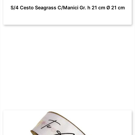
S/4 Cesto Seagrass C/Manici Gr. h 21 cm Ø 21 cm