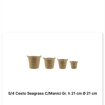
S/4 Cesto Seagrass C/Manici Gr. h 21 cm Ø 21 cm