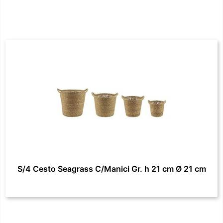
S/4 Cesto Seagrass C/Manici Gr. h 21 cm Ø 21 cm