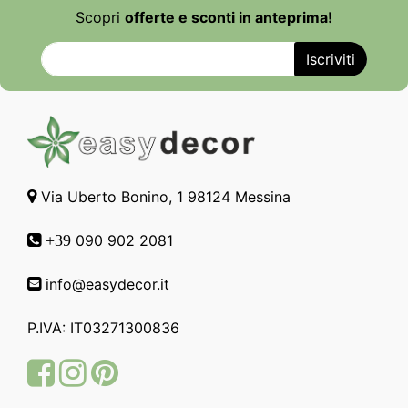
Scopri
offerte e sconti in anteprima!
Via Uberto Bonino, 1 98124 Messina
090 902 2081
+39
info@easydecor.it
P.IVA: IT03271300836
Facebook
Instagram
Pinterest