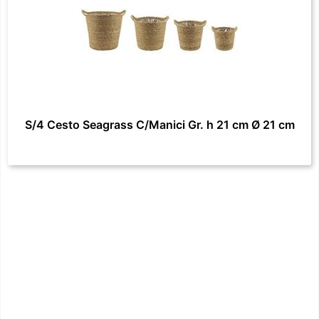
S/4 Cesto Seagrass C/Manici Gr. h 21 cm Ø 21 cm