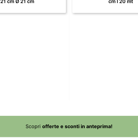
21 cm Ø 21 cm
cm l 20 mt
Scopri
offerte e sconti in anteprima!