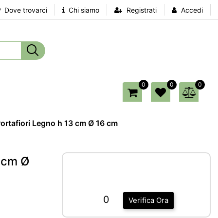
Dove trovarci
Chi siamo
Registrati
Accedi
0
0
0
Portafiori Legno h 13 cm Ø 16 cm
3 cm Ø
0
Verifica Ora