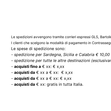
Le spedizioni avvengono tramite corrieri espressi GLS, Bartoli
I clienti che scelgono la modalità di pagamento in Contrasse
Le spese di spedizione sono:
-
spedizione per Sardegna, Sicilia e Calabria € 10,00 
-
spedizione per tutte le altre destinazioni (esclusivam
-
acquisti fino a
€ xx: € x,xx
-
acquisti da
€ xx a € xx: € x,xx
-
acquisti da
€ xx a € xx: € x,xx
-
acquisti da
€ xx: gratis in tutta Italia.