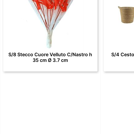
S/8 Stecco Cuore Velluto C/Nastro h
S/4 Cesto
35 cm Ø 3.7 cm