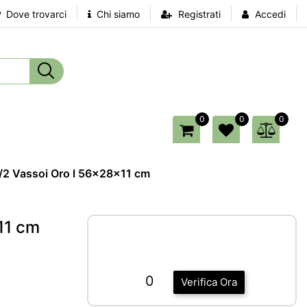
Dove trovarci
Chi siamo
Registrati
Accedi
0
0
0
/2 Vassoi Oro l 56x28x11 cm
11 cm
0
Verifica Ora