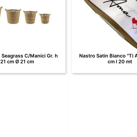
 Seagrass C/Manici Gr. h
Nastro Satin Bianco "Ti 
21 cm Ø 21 cm
cm l 20 mt