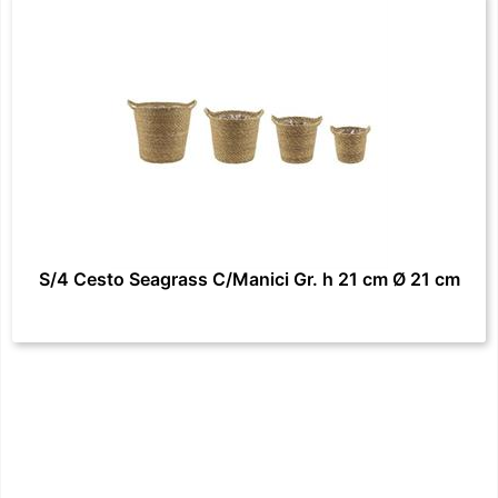
S/4 Cesto Seagrass C/Manici Gr. h 21 cm Ø 21 cm