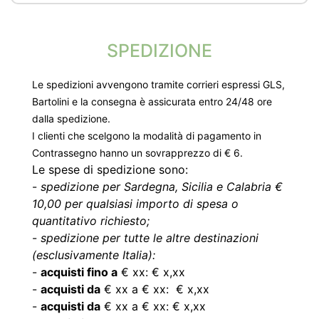
SPEDIZIONE
Le spedizioni avvengono tramite corrieri espressi GLS,
Bartolini e la consegna è assicurata entro 24/48 ore
dalla spedizione.
I clienti che scelgono la modalità di pagamento in
Contrassegno hanno un sovrapprezzo di € 6.
Le spese di spedizione sono:
-
spedizione per Sardegna, Sicilia e Calabria €
10,00 per qualsiasi importo di spesa o
quantitativo richiesto;
-
spedizione per tutte le altre destinazioni
(esclusivamente Italia):
-
acquisti fino a
€ xx: € x,xx
-
acquisti da
€ xx a € xx: € x,xx
-
acquisti da
€ xx a € xx: € x,xx