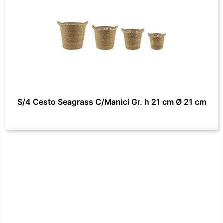
S/4 Cesto Seagrass C/Manici Gr. h 21 cm Ø 21 cm