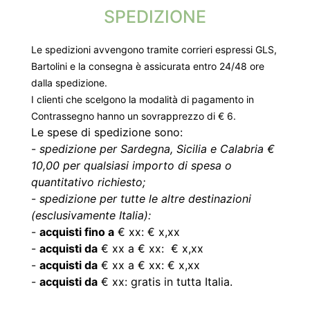
SPEDIZIONE
Le spedizioni avvengono tramite corrieri espressi GLS,
Bartolini e la consegna è assicurata entro 24/48 ore
dalla spedizione.
I clienti che scelgono la modalità di pagamento in
Contrassegno hanno un sovrapprezzo di € 6.
Le spese di spedizione sono:
-
spedizione per Sardegna, Sicilia e Calabria €
10,00 per qualsiasi importo di spesa o
quantitativo richiesto;
-
spedizione per tutte le altre destinazioni
(esclusivamente Italia):
-
acquisti fino a
€ xx: € x,xx
-
acquisti da
€ xx a € xx: € x,xx
-
acquisti da
€ xx a € xx: € x,xx
-
acquisti da
€ xx: gratis in tutta Italia.