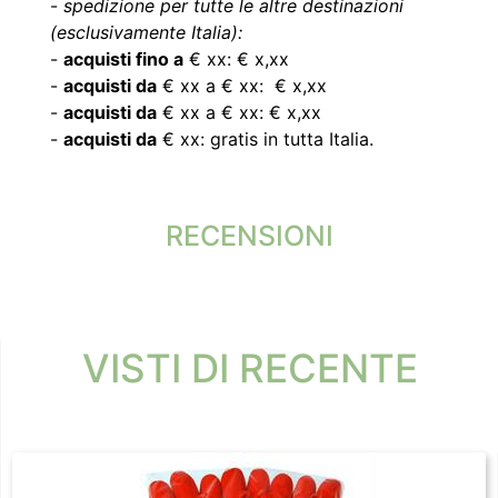
-
spedizione per tutte le altre destinazioni
(esclusivamente Italia):
-
acquisti fino a
€ xx: € x,xx
-
acquisti da
€ xx a € xx: € x,xx
-
acquisti da
€ xx a € xx: € x,xx
-
acquisti da
€ xx: gratis in tutta Italia.
RECENSIONI
VISTI DI RECENTE