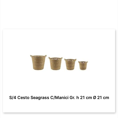
S/4 Cesto Seagrass C/Manici Gr. h 21 cm Ø 21 cm