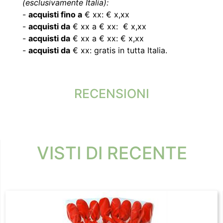
(esclusivamente Italia):
-
acquisti fino a
€ xx: € x,xx
-
acquisti da
€ xx a € xx: € x,xx
-
acquisti da
€ xx a € xx: € x,xx
-
acquisti da
€ xx: gratis in tutta Italia.
RECENSIONI
VISTI DI RECENTE