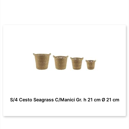
S/4 Cesto Seagrass C/Manici Gr. h 21 cm Ø 21 cm