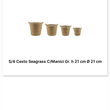
S/4 Cesto Seagrass C/Manici Gr. h 21 cm Ø 21 cm