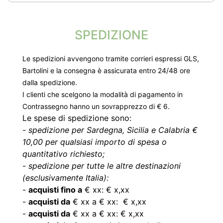
SPEDIZIONE
Le spedizioni avvengono tramite corrieri espressi GLS,
Bartolini e la consegna è assicurata entro 24/48 ore
dalla spedizione.
I clienti che scelgono la modalità di pagamento in
Contrassegno hanno un sovrapprezzo di € 6.
Le spese di spedizione sono:
-
spedizione per Sardegna, Sicilia e Calabria €
10,00 per qualsiasi importo di spesa o
quantitativo richiesto;
-
spedizione per tutte le altre destinazioni
(esclusivamente Italia):
-
acquisti fino a
€ xx: € x,xx
-
acquisti da
€ xx a € xx: € x,xx
-
acquisti da
€ xx a € xx: € x,xx