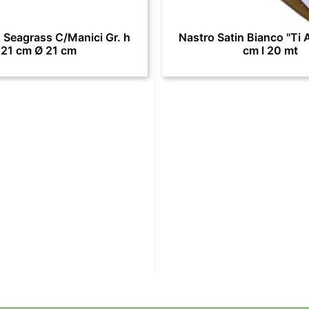
 Seagrass C/Manici Gr. h
Nastro Satin Bianco "Ti 
21 cm Ø 21 cm
cm l 20 mt