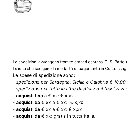
Le spedizioni avvengono tramite corrieri espressi GLS, Bartoli
I clienti che scelgono la modalità di pagamento in Contrasse
Le spese di spedizione sono:
-
spedizione per Sardegna, Sicilia e Calabria € 10,00 
-
spedizione per tutte le altre destinazioni (esclusivam
-
acquisti fino a
€ xx: € x,xx
-
acquisti da
€ xx a € xx: € x,xx
-
acquisti da
€ xx a € xx: € x,xx
-
acquisti da
€ xx: gratis in tutta Italia.