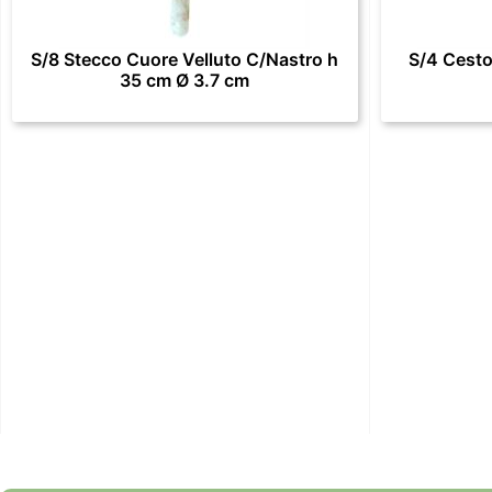
S/8 Stecco Cuore Velluto C/Nastro h
S/4 Cesto
35 cm Ø 3.7 cm