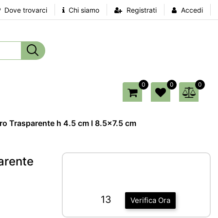
Dove trovarci
Chi siamo
Registrati
Accedi
0
0
0
ro Trasparente h 4.5 cm l 8.5x7.5 cm
arente
13
Verifica Ora