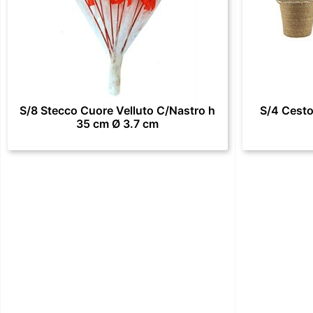
S/8 Stecco Cuore Velluto C/Nastro h
S/4 Cesto
35 cm Ø 3.7 cm