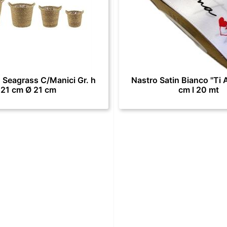
 Seagrass C/Manici Gr. h
Nastro Satin Bianco "Ti 
21 cm Ø 21 cm
cm l 20 mt