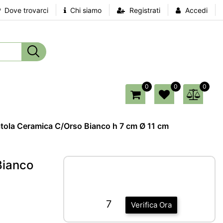
Dove trovarci
Chi siamo
Registrati
Accedi
0
0
0
tola Ceramica C/Orso Bianco h 7 cm Ø 11 cm
Bianco
7
Verifica Ora