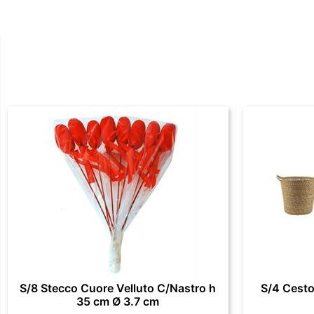
S/8 Stecco Cuore Velluto C/Nastro h
S/4 Cesto
35 cm Ø 3.7 cm