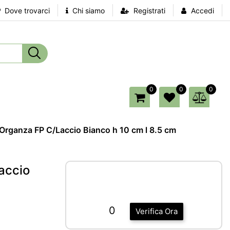
Dove trovarci
Chi siamo
Registrati
Accedi
0
0
0
Organza FP C/Laccio Bianco h 10 cm l 8.5 cm
accio
0
Verifica Ora