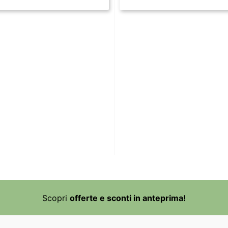
Scopri
offerte e sconti in anteprima!