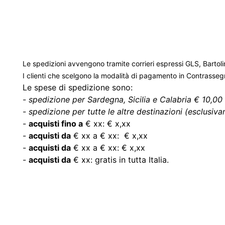
Le spedizioni avvengono tramite corrieri espressi GLS, Bartoli
I clienti che scelgono la modalità di pagamento in Contrasse
Le spese di spedizione sono:
-
spedizione per Sardegna, Sicilia e Calabria € 10,00 
-
spedizione per tutte le altre destinazioni (esclusivam
-
acquisti fino a
€ xx: € x,xx
-
acquisti da
€ xx a € xx: € x,xx
-
acquisti da
€ xx a € xx: € x,xx
-
acquisti da
€ xx: gratis in tutta Italia.