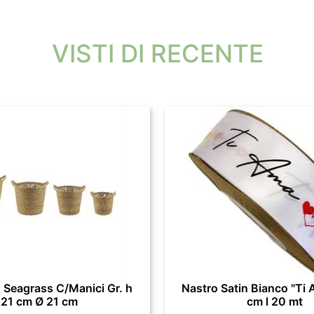
VISTI DI RECENTE
 Seagrass C/Manici Gr. h
Nastro Satin Bianco "Ti 
21 cm Ø 21 cm
cm l 20 mt