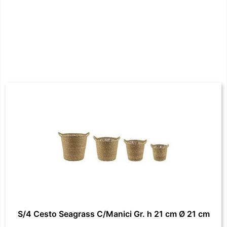
S/4 Cesto Seagrass C/Manici Gr. h 21 cm Ø 21 cm