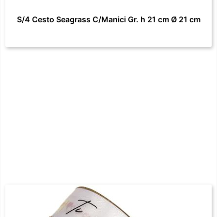
S/4 Cesto Seagrass C/Manici Gr. h 21 cm Ø 21 cm