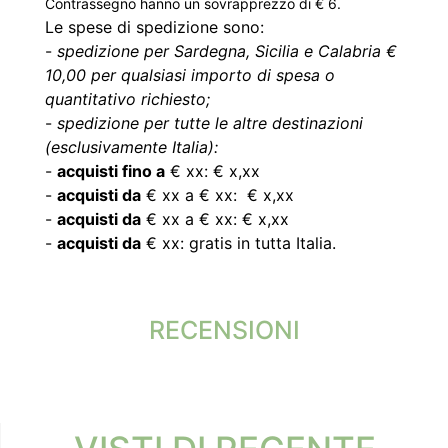
Contrassegno hanno un sovrapprezzo di € 6.
Le spese di spedizione sono:
-
spedizione per Sardegna, Sicilia e Calabria €
10,00 per qualsiasi importo di spesa o
quantitativo richiesto;
-
spedizione per tutte le altre destinazioni
(esclusivamente Italia):
-
acquisti fino a
€ xx: € x,xx
-
acquisti da
€ xx a € xx: € x,xx
-
acquisti da
€ xx a € xx: € x,xx
-
acquisti da
€ xx: gratis in tutta Italia.
RECENSIONI