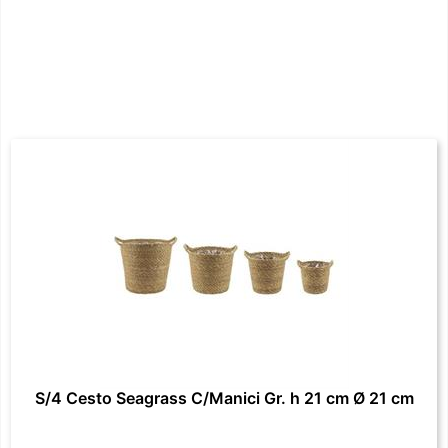
S/4 Cesto Seagrass C/Manici Gr. h 21 cm Ø 21 cm