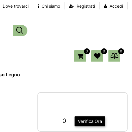
Dove trovarci
Chi siamo
Registrati
Accedi
0
0
0
so Legno
0
Verifica Ora