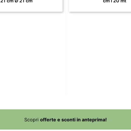
21 cm Ø 21 cm
cm l 20 mt
Scopri
offerte e sconti in anteprima!