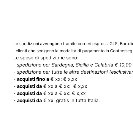
Le spedizioni avvengono tramite corrieri espressi GLS, Bartoli
I clienti che scelgono la modalità di pagamento in Contrasse
Le spese di spedizione sono:
-
spedizione per Sardegna, Sicilia e Calabria € 10,00 
-
spedizione per tutte le altre destinazioni (esclusivam
-
acquisti fino a
€ xx: € x,xx
-
acquisti da
€ xx a € xx: € x,xx
-
acquisti da
€ xx a € xx: € x,xx
-
acquisti da
€ xx: gratis in tutta Italia.