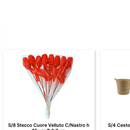
S/8 Stecco Cuore Velluto C/Nastro h
S/4 Cesto