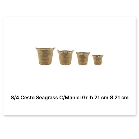
S/4 Cesto Seagrass C/Manici Gr. h 21 cm Ø 21 cm