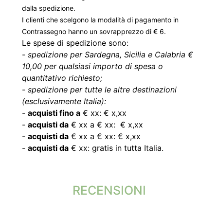
dalla spedizione.
I clienti che scelgono la modalità di pagamento in
Contrassegno hanno un sovrapprezzo di € 6.
Le spese di spedizione sono:
-
spedizione per Sardegna, Sicilia e Calabria €
10,00 per qualsiasi importo di spesa o
quantitativo richiesto;
-
spedizione per tutte le altre destinazioni
(esclusivamente Italia):
-
acquisti fino a
€ xx: € x,xx
-
acquisti da
€ xx a € xx: € x,xx
-
acquisti da
€ xx a € xx: € x,xx
-
acquisti da
€ xx: gratis in tutta Italia.
RECENSIONI