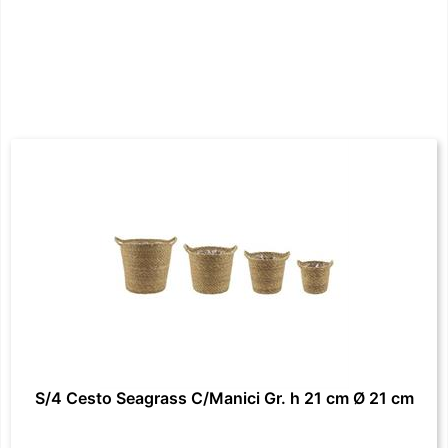
S/4 Cesto Seagrass C/Manici Gr. h 21 cm Ø 21 cm