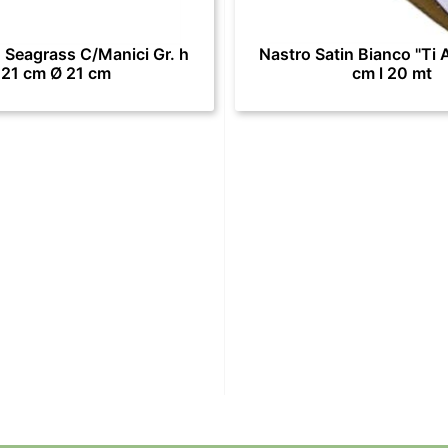
 Seagrass C/Manici Gr. h
Nastro Satin Bianco "Ti 
21 cm Ø 21 cm
cm l 20 mt