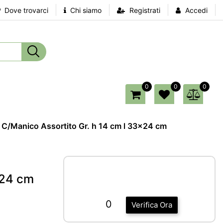
Dove trovarci
Chi siamo
Registrati
Accedi
0
0
0
 C/Manico Assortito Gr. h 14 cm l 33x24 cm
x24 cm
0
Verifica Ora