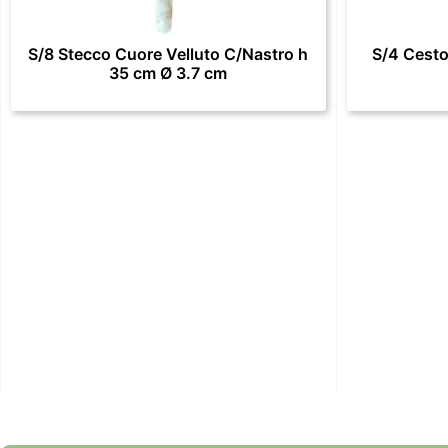
S/8 Stecco Cuore Velluto C/Nastro h
S/4 Cesto
35 cm Ø 3.7 cm