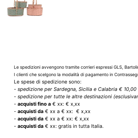
Le spedizioni avvengono tramite corrieri espressi GLS, Bartoli
I clienti che scelgono la modalità di pagamento in Contrasse
Le spese di spedizione sono:
-
spedizione per Sardegna, Sicilia e Calabria € 10,00 
-
spedizione per tutte le altre destinazioni (esclusivam
-
acquisti fino a
€ xx: € x,xx
-
acquisti da
€ xx a € xx: € x,xx
-
acquisti da
€ xx a € xx: € x,xx
-
acquisti da
€ xx: gratis in tutta Italia.