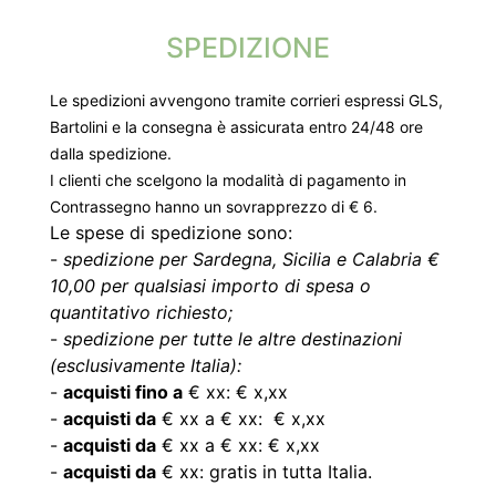
SPEDIZIONE
Le spedizioni avvengono tramite corrieri espressi GLS,
Bartolini e la consegna è assicurata entro 24/48 ore
dalla spedizione.
I clienti che scelgono la modalità di pagamento in
Contrassegno hanno un sovrapprezzo di € 6.
Le spese di spedizione sono:
-
spedizione per Sardegna, Sicilia e Calabria €
10,00 per qualsiasi importo di spesa o
quantitativo richiesto;
-
spedizione per tutte le altre destinazioni
(esclusivamente Italia):
-
acquisti fino a
€ xx: € x,xx
-
acquisti da
€ xx a € xx: € x,xx
-
acquisti da
€ xx a € xx: € x,xx
-
acquisti da
€ xx: gratis in tutta Italia.