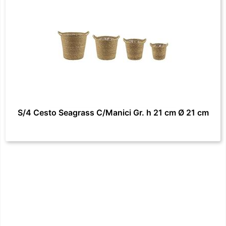
S/4 Cesto Seagrass C/Manici Gr. h 21 cm Ø 21 cm