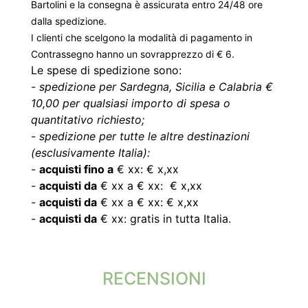
Bartolini e la consegna è assicurata entro 24/48 ore
dalla spedizione.
I clienti che scelgono la modalità di pagamento in
Contrassegno hanno un sovrapprezzo di € 6.
Le spese di spedizione sono:
-
spedizione per Sardegna, Sicilia e Calabria €
10,00 per qualsiasi importo di spesa o
quantitativo richiesto;
-
spedizione per tutte le altre destinazioni
(esclusivamente Italia):
-
acquisti fino a
€ xx: € x,xx
-
acquisti da
€ xx a € xx: € x,xx
-
acquisti da
€ xx a € xx: € x,xx
-
acquisti da
€ xx: gratis in tutta Italia.
RECENSIONI