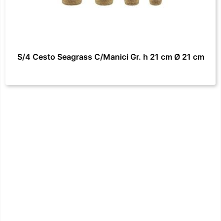
S/4 Cesto Seagrass C/Manici Gr. h 21 cm Ø 21 cm